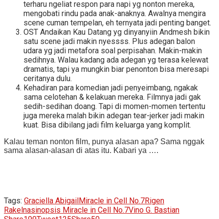
terharu ngeliat respon para napi yg nonton mereka,
mengobati rindu pada anak-anaknya. Awalnya mengira
scene cuman tempelan, eh ternyata jadi penting banget.
OST Andaikan Kau Datang yg dinyanyiin Andmesh bikin
satu scene jadi makin nyessss. Plus adegan balon
udara yg jadi metafora soal perpisahan. Makin-makin
sedihnya. Walau kadang ada adegan yg terasa kelewat
dramatis, tapi ya mungkin biar penonton bisa meresapi
ceritanya dulu.
Kehadiran para komedian jadi penyeimbang, ngakak
sama celotehan & kelakuan mereka. Filmnya jadi gak
sedih-sedihan doang. Tapi di momen-momen tertentu
juga mereka malah bikin adegan tear-jerker jadi makin
kuat. Bisa dibilang jadi film keluarga yang komplit.
Kalau teman nonton film, punya alasan apa? Sama nggak
sama alasan-alasan di atas itu. Kabari ya ….
Tags:
Graciella Abigail
Miracle in Cell No.7
Rigen
Rakelna
sinopsis Miracle in Cell No.7
Vino G. Bastian