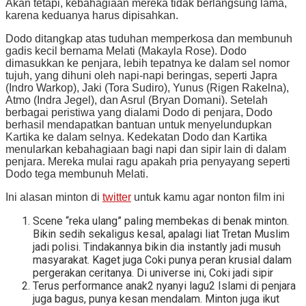
Akan tetapi, kebahagiaan mereka tidak berlangsung lama,
karena keduanya harus dipisahkan.
Dodo ditangkap atas tuduhan memperkosa dan membunuh
gadis kecil bernama Melati (Makayla Rose). Dodo
dimasukkan ke penjara, lebih tepatnya ke dalam sel nomor
tujuh, yang dihuni oleh napi-napi beringas, seperti Japra
(Indro Warkop), Jaki (Tora Sudiro), Yunus (Rigen Rakelna),
Atmo (Indra Jegel), dan Asrul (Bryan Domani). Setelah
berbagai peristiwa yang dialami Dodo di penjara, Dodo
berhasil mendapatkan bantuan untuk menyelundupkan
Kartika ke dalam selnya. Kedekatan Dodo dan Kartika
menularkan kebahagiaan bagi napi dan sipir lain di dalam
penjara. Mereka mulai ragu apakah pria penyayang seperti
Dodo tega membunuh Melati.
Ini alasan minton di
twitter
untuk kamu agar nonton film ini
Scene “reka ulang” paling membekas di benak minton.
Bikin sedih sekaligus kesal, apalagi liat Tretan Muslim
jadi polisi. Tindakannya bikin dia instantly jadi musuh
masyarakat. Kaget juga Coki punya peran krusial dalam
pergerakan ceritanya. Di universe ini, Coki jadi sipir
Terus performance anak2 nyanyi lagu2 Islami di penjara
juga bagus, punya kesan mendalam. Minton juga ikut