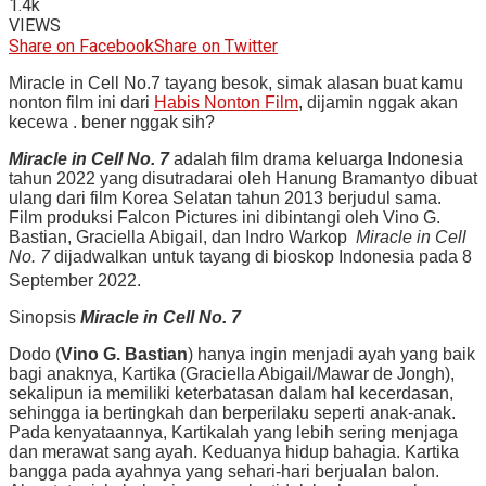
1.4k
VIEWS
Share on Facebook
Share on Twitter
Miracle in Cell No.7 tayang besok, simak alasan buat kamu
nonton film ini dari
Habis Nonton Film
, dijamin nggak akan
kecewa . bener nggak sih?
Miracle in Cell No. 7
adalah film drama keluarga Indonesia
tahun 2022 yang disutradarai oleh Hanung Bramantyo dibuat
ulang dari film Korea Selatan tahun 2013 berjudul sama.
Film produksi Falcon Pictures ini dibintangi oleh Vino G.
Bastian, Graciella Abigail, dan Indro Warkop
Miracle in Cell
No. 7
dijadwalkan untuk tayang di bioskop Indonesia pada 8
September 2022.
Sinopsis
Miracle in Cell No. 7
Dodo (
Vino G. Bastian
) hanya ingin menjadi ayah yang baik
bagi anaknya, Kartika (Graciella Abigail/Mawar de Jongh),
sekalipun ia memiliki keterbatasan dalam hal kecerdasan,
sehingga ia bertingkah dan berperilaku seperti anak-anak.
Pada kenyataannya, Kartikalah yang lebih sering menjaga
dan merawat sang ayah. Keduanya hidup bahagia. Kartika
bangga pada ayahnya yang sehari-hari berjualan balon.