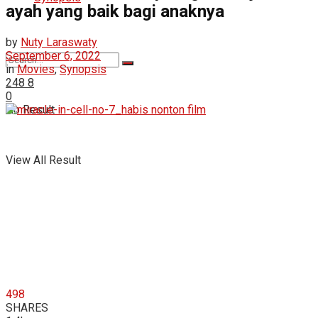
ayah yang baik bagi anaknya
by
Nuty Laraswaty
September 6, 2022
in
Movies
,
Synopsis
248
8
0
No Result
View All Result
498
SHARES