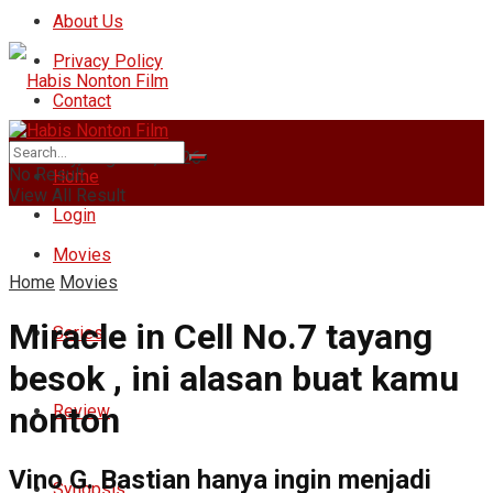
About Us
Privacy Policy
Contact
Thursday, August 6, 2026
No Result
Home
View All Result
Login
Movies
Home
Movies
Miracle in Cell No.7 tayang
Series
besok , ini alasan buat kamu
nonton
Review
Vino G. Bastian hanya ingin menjadi
Synopsis