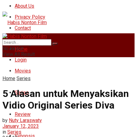
About Us
Privacy Policy
Contact
Saturday, August 8, 2026
No Result
Home
View All Result
Login
Movies
Home
Series
5 Alasan untuk Menyaksikan
Series
Vidio Original Series Diva
Review
by
Nuty Laraswaty
January 12, 2023
in
Series
Synopsis