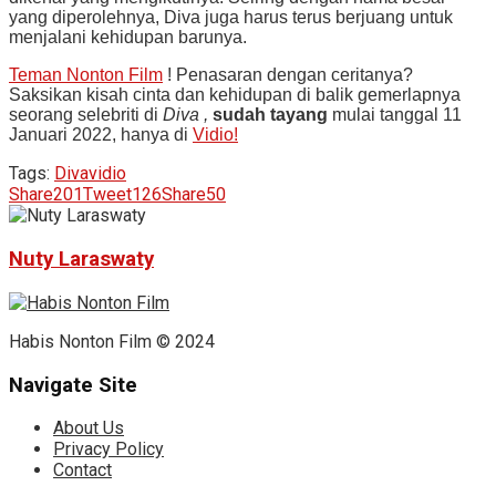
yang diperolehnya, Diva juga harus terus berjuang untuk
menjalani kehidupan barunya.
Teman Nonton Film
! Penasaran dengan ceritanya?
Saksikan kisah cinta dan kehidupan di balik gemerlapnya
seorang selebriti di
Diva ,
sudah tayang
mulai tanggal 11
Januari 2022, hanya di
Vidio!
Tags:
Diva
vidio
Share
201
Tweet
126
Share
50
Nuty Laraswaty
Habis Nonton Film © 2024
Navigate Site
About Us
Privacy Policy
Contact