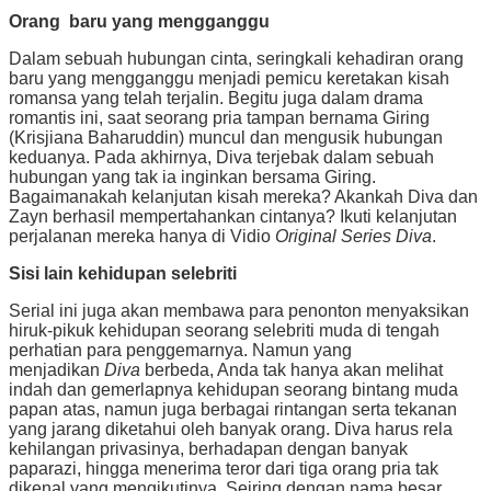
Orang baru yang mengganggu
Dalam sebuah hubungan cinta, seringkali kehadiran orang
baru yang mengganggu menjadi pemicu keretakan kisah
romansa yang telah terjalin. Begitu juga dalam drama
romantis ini, saat seorang pria tampan bernama Giring
(Krisjiana Baharuddin) muncul dan mengusik hubungan
keduanya. Pada akhirnya, Diva terjebak dalam sebuah
hubungan yang tak ia inginkan bersama Giring.
Bagaimanakah kelanjutan kisah mereka? Akankah Diva dan
Zayn berhasil mempertahankan cintanya? Ikuti kelanjutan
perjalanan mereka hanya di Vidio
Original Series Diva
.
Sisi lain kehidupan selebriti
Serial ini juga akan membawa para penonton menyaksikan
hiruk-pikuk kehidupan seorang selebriti muda di tengah
perhatian para penggemarnya. Namun yang
menjadikan
Diva
berbeda, Anda tak hanya akan melihat
indah dan gemerlapnya kehidupan seorang bintang muda
papan atas, namun juga berbagai rintangan serta tekanan
yang jarang diketahui oleh banyak orang. Diva harus rela
kehilangan privasinya, berhadapan dengan banyak
paparazi, hingga menerima teror dari tiga orang pria tak
dikenal yang mengikutinya. Seiring dengan nama besar