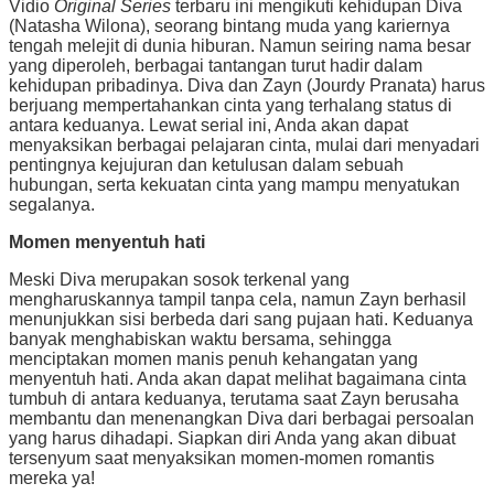
Vidio
Original Series
terbaru ini mengikuti kehidupan Diva
(Natasha Wilona), seorang bintang muda yang kariernya
tengah melejit di dunia hiburan. Namun seiring nama besar
yang diperoleh, berbagai tantangan turut hadir dalam
kehidupan pribadinya. Diva dan Zayn (Jourdy Pranata) harus
berjuang mempertahankan cinta yang terhalang status di
antara keduanya. Lewat serial ini, Anda akan dapat
menyaksikan berbagai pelajaran cinta, mulai dari menyadari
pentingnya kejujuran dan ketulusan dalam sebuah
hubungan, serta kekuatan cinta yang mampu menyatukan
segalanya.
Momen menyentuh hati
Meski Diva merupakan sosok terkenal yang
mengharuskannya tampil tanpa cela, namun Zayn berhasil
menunjukkan sisi berbeda dari sang pujaan hati. Keduanya
banyak menghabiskan waktu bersama, sehingga
menciptakan momen manis penuh kehangatan yang
menyentuh hati. Anda akan dapat melihat bagaimana cinta
tumbuh di antara keduanya, terutama saat Zayn berusaha
membantu dan menenangkan Diva dari berbagai persoalan
yang harus dihadapi. Siapkan diri Anda yang akan dibuat
tersenyum saat menyaksikan momen-momen romantis
mereka ya!