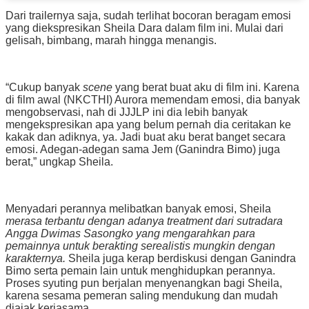
Dari trailernya saja, sudah terlihat bocoran beragam emosi
yang diekspresikan Sheila Dara dalam film ini. Mulai dari
gelisah, bimbang, marah hingga menangis.
“Cukup banyak
scene
yang berat buat aku di film ini. Karena
di film awal (NKCTHI) Aurora memendam emosi, dia banyak
mengobservasi, nah di JJJLP ini dia lebih banyak
mengekspresikan apa yang belum pernah dia ceritakan ke
kakak dan adiknya, ya. Jadi buat aku berat banget secara
emosi. Adegan-adegan sama Jem (Ganindra Bimo) juga
berat,” ungkap Sheila.
Menyadari perannya melibatkan banyak emosi, Sheila
merasa terbantu dengan adanya
treatment
dari sutradara
Angga Dwimas Sasongko yang mengarahkan para
pemainnya untuk berakting serealistis mungkin dengan
karakternya.
Sheila juga kerap berdiskusi dengan Ganindra
Bimo serta pemain lain untuk menghidupkan perannya.
Proses syuting pun berjalan menyenangkan bagi Sheila,
karena sesama pemeran saling mendukung dan mudah
diajak kerjasama.