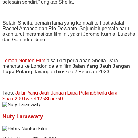
selesain sendiri,” ungkap Sheila.
Selain Sheila, pemain lama yang kembali terlibat adalah
Rachel Amanda dan Rio Dewanto. Sejumlah pemain baru
akan turut meramaikan film ini, yakni Jerome Kurnia, Lutesha
dan Ganindra Bimo.
Teman Nonton Film
bisa ikuti perjalanan Sheila Dara
merantau ke London dalam film
Jalan Yang Jauh Jangan
Lupa Pulang
, tayang di bioskop 2 Februari 2023.
Tags:
Jalan Yang Jauh Jangan Lupa Pulang
Sheila dara
Share
200
Tweet
125
Share
50
Nuty Laraswaty