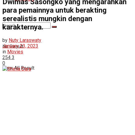
Dwimas Sasongko yang mengarahkan
para pemainnya untuk berakting
serealistis mungkin dengan
karakternya.
by
Nuty Laraswaty
January 23, 2023
No Result
in
Movies
254
3
0
View All Result