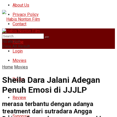
About Us
Privacy Policy
Contact
Sunday, August 9, 2026
No Result
Home
View All Result
Login
Movies
Home
Movies
Sheila Dara Jalani Adegan
Series
Penuh Emosi di JJJLP
Review
merasa terbantu dengan adanya
treatment dari sutradara Angga
Synopsis