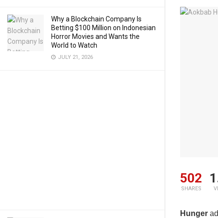
Why a Blockchain Company Is
Betting $100 Million on Indonesian
Horror Movies and Wants the
World to Watch
JULY 21, 2026
502
1
SHARES
V
Hunger
ad