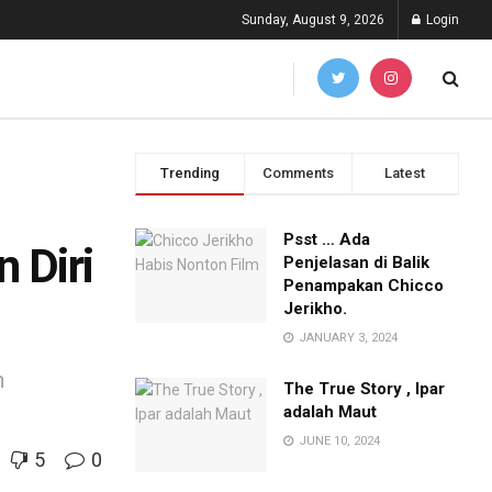
Sunday, August 9, 2026
Login
Trending
Comments
Latest
Psst … Ada
 Diri
Penjelasan di Balik
Penampakan Chicco
Jerikho.
JANUARY 3, 2024
h
The True Story , Ipar
adalah Maut
JUNE 10, 2024
5
0