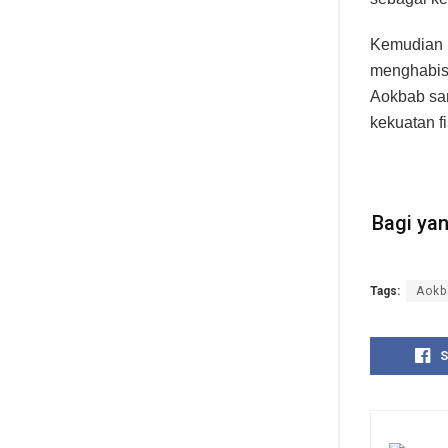
Kemudian p
menghabisk
Aokbab san
kekuatan fi
Bagi ya
Tags:
Aokb
S