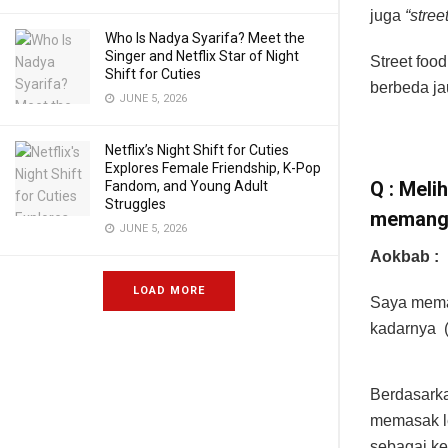
juga
“street
Who Is Nadya Syarifa? Meet the
Singer and Netflix Star of Night
Street foo
Shift for Cuties
berbeda ja
JUNE 5, 2026
Netflix’s Night Shift for Cuties
Explores Female Friendship, K-Pop
Q : Meli
Fandom, and Young Adult
Struggles
memang 
JUNE 5, 2026
Aokbab :
LOAD MORE
Saya mema
kadarnya (
Berdasark
memasak l
sebagai ke