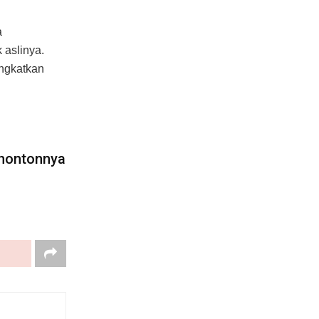
a
 aslinya.
ingkatkan
enontonnya