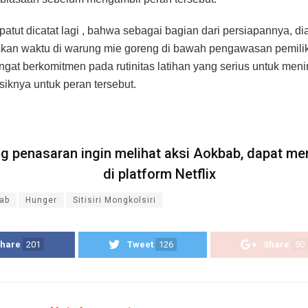
atut dicatat lagi , bahwa sebagai bagian dari persiapannya, di
an waktu di warung mie goreng di bawah pengawasan pemilik
gat berkomitmen pada rutinitas latihan yang serius untuk men
siknya untuk peran tersebut.
ng penasaran ingin melihat aksi Aokbab, dapat m
di platform Netflix
ab
Hunger
Sitisiri Mongkolsiri
hare
201
Tweet
126
Share
50