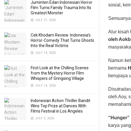
Juminten Edan Indonesian Horror
sosial, ke
Film Turns Family Trauma Into Its
Greatest Monster
Semuanya d
JULY 21, 2026
Alur kisah
Cek Khodam Review: Indonesia’s
oleh Aokb
Horror-Comedy That Turns Ghosts
Into the Real Victims
masyaraka
JULY 14, 2026
Namun keti
First Look at the Chilling Scenes
bernama
H
from the Mystery Horror Film
berupaya u
Whispers of Gringsing Village
JULY 14, 2026
Disutradar
oleh Aoy, 
Indonesian Action Thriller Bandit
memahami p
Wins Top Prize at Dances With
Films Festival in Los Angeles
“Hunger”
JULY 2, 2026
karya yang