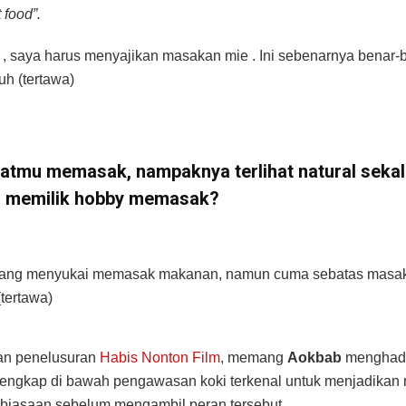
 food”.
d , saya harus menyajikan masakan mie . Ini sebenarnya benar-
uh (tertawa)
hatmu memasak, nampaknya terlihat natural sekal
memilik hobby memasak?
ng menyukai memasak makanan, namun cuma sebatas masak
tertawa)
an penelusuran
Habis Nonton Film
, memang
Aokbab
menghadir
engkap di bawah pengawasan koki terkenal untuk menjadika
biasaan sebelum mengambil peran tersebut.