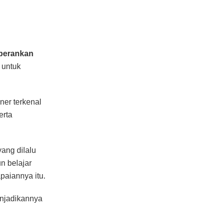
iperankan
 untuk
ner terkenal
erta
ang dilalu
n belajar
aiannya itu.
enjadikannya