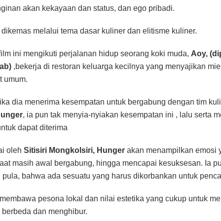
inginan akan kekayaan dan status, dan ego pribadi.
ikemas melalui tema dasar kuliner dan elitisme kuliner.
 film ini mengikuti perjalanan hidup seorang koki muda,
Aoy, (d
ab)
,bekerja di restoran keluarga kecilnya yang menyajikan mie
t umum.
ka dia menerima kesempatan untuk bergabung dengan tim kuli
unger
, ia pun tak menyia-nyiakan kesempatan ini , lalu serta m
ntuk dapat diterima
ai oleh
Sitisiri Mongkolsiri, Hunger
akan menampilkan emosi y
saat masih awal bergabung, hingga mencapai kesuksesan. Ia pu
ula, bahwa ada sesuatu yang harus dikorbankan untuk pencap
membawa pesona lokal dan nilai estetika yang cukup untuk m
 berbeda dan menghibur.