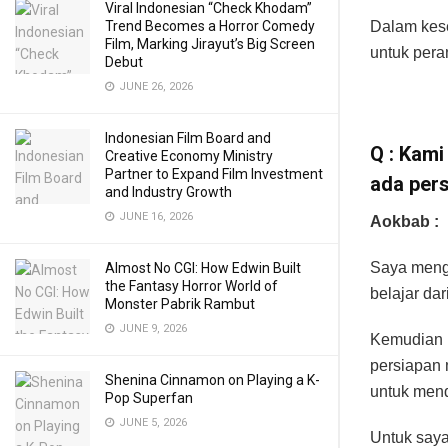
Viral Indonesian “Check Khodam”
Trend Becomes a Horror Comedy
Dalam kes
Film, Marking Jirayut’s Big Screen
untuk pera
Debut
JUNE 26, 2026
Indonesian Film Board and
Q : Kam
Creative Economy Ministry
Partner to Expand Film Investment
ada pers
and Industry Growth
JUNE 16, 2026
Aokbab :
Saya meng
Almost No CGI: How Edwin Built
the Fantasy Horror World of
belajar dar
Monster Pabrik Rambut
JUNE 9, 2026
Kemudian i
persiapan 
Shenina Cinnamon on Playing a K-
untuk mend
Pop Superfan
JUNE 5, 2026
Untuk saya