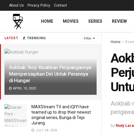
About Us
Privacy Policy
Contact
HOME
MOVIES
SERIES
REVIEW
LATEST
TRENDING
Filter
Home
Even
Aokb
Aokbab ‘Aoy’ Kisahkan Perjuangannya
Perj
Mempersiapkan Diri Untuk Perannya
di Hunger
Untu
APRIL 10, 2023
Aokbab m
MAXStream TV and iQIYI have
pengawas
teamed up to drop their newest
original series, Bunga di Tepi
Jurang
by
Nuty Lar
JULY 28, 2026