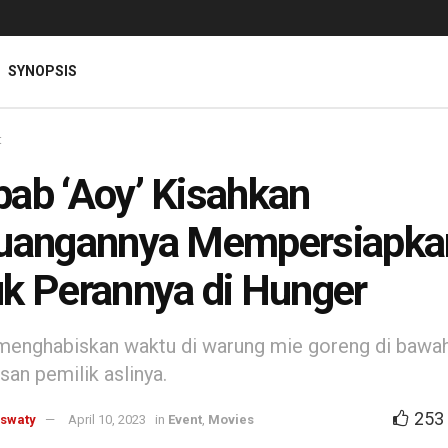
SYNOPSIS
t
ab ‘Aoy’ Kisahkan
uangannya Mempersiapkan
k Perannya di Hunger
enghabiskan waktu di warung mie goreng di bawa
an pemilik aslinya.
253
aswaty
April 10, 2023
in
Event
,
Movies