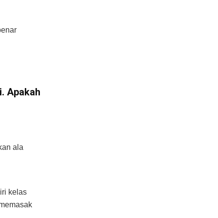
benar
i. Apakah
an ala
i kelas
n memasak