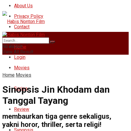
About Us
Privacy Policy
Contact
Monday, August 10, 2026
No Result
Home
View All Result
Login
Movies
Home
Movies
Sinopsis Jin Khodam dan
Series
Tanggal Tayang
Review
membaurkan tiga genre sekaligus,
yakni horor, thriller, serta religi!
Synopsis