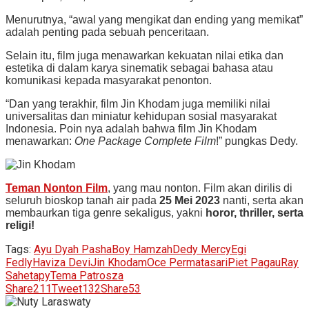
Menurutnya, “awal yang mengikat dan ending yang memikat”
adalah penting pada sebuah penceritaan.
Selain itu, film juga menawarkan kekuatan nilai etika dan
estetika di dalam karya sinematik sebagai bahasa atau
komunikasi kepada masyarakat penonton.
“Dan yang terakhir, film Jin Khodam juga memiliki nilai
universalitas dan miniatur kehidupan sosial masyarakat
Indonesia. Poin nya adalah bahwa film Jin Khodam
menawarkan:
One Package Complete Film
!” pungkas Dedy.
Teman Nonton Film
, yang mau nonton. Film akan dirilis di
seluruh bioskop tanah air pada
25 Mei 2023
nanti, serta akan
membaurkan tiga genre sekaligus, yakni
horor, thriller, serta
religi!
Tags:
Ayu Dyah Pasha
Boy Hamzah
Dedy Mercy
Egi
Fedly
Haviza Devi
Jin Khodam
Oce Permatasari
Piet Pagau
Ray
Sahetapy
Tema Patrosza
Share
211
Tweet
132
Share
53