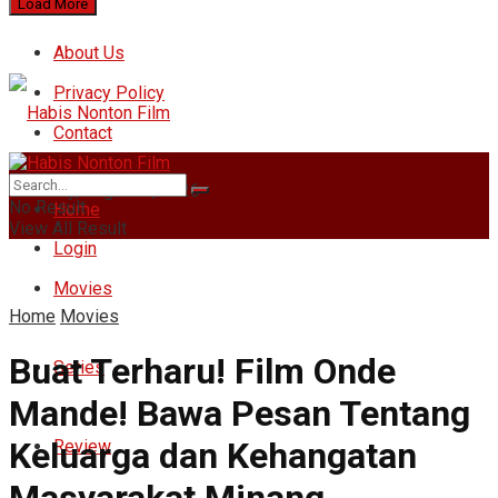
Load More
About Us
Privacy Policy
Contact
Saturday, August 8, 2026
No Result
Home
View All Result
Login
Movies
Home
Movies
Buat Terharu! Film Onde
Series
Mande! Bawa Pesan Tentang
Keluarga dan Kehangatan
Review