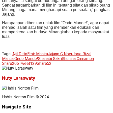
ceritanya itu sangat berhubungan dengan orang Minang.
Sangat tergambarkan di film ini tentang sifat dan sikap orang
Minang, bagaimana menghadapi suatu persoalan,” pungkas
Jajang.
Harapanpun diberikan untuk film “Onde Mande!”, agar dapat
menjadi salah satu film yang memberikan edukasi dan
memperkenalkan budaya Minangkabau kepada masyarakat
luas.
Tags:
Ajil Ditto
Emir Mahira
Jajang C Noer
Jose Rizal
Manua.
Onde Mande!
Shahabi Sakri
Shenina Cinnamon
Share
206
Tweet
129
Share
52
Nuty Laraswaty
Habis Nonton Film © 2024
Navigate Site