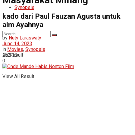
Masyarakat Minang
Synopsis
kado dari Paul Fauzan Agusta untuk
alm Ayahnya
by
Nuty Laraswaty
June 14, 2023
in
Movies
,
Synopsis
No Result
252
13
0
View All Result