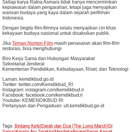
Setiap karya Ratna Asmara tidak hanya mencerminkan
kepiawaian dalam pengarahan, tetapi juga menyajikan
warisan budaya yang kaya dalam sejarah perfilman
Indonesia.
Dengan begitu film-filmnya selalu menyajikan ciri khas
kekayaan budaya nasional untuk disaksikan publik.
Jika
Teman Nonton Film
masih penasaran akan film-film
restorasi, bisa menghubungi
Biro Kerja Sama dan Hubungan Masyarakat
Sekretariat Jenderal
Kementerian Pendidikan, Kebudayaan, Riset, dan Teknologi
Laman: kemdikbud.go.id
Twitter: twitter.com/Kemdikbud_RI
Instagram: instagram.com/kemdikbud.ri
Facebook: facebook.com/kemdikbud.ri
Youtube: KEMENDIKBUD RI
Pertanyaan dan Pengaduan: ult.kemdikbud.go.id
Tags:
Bintang Ketjil
Darah dan Doa (The Long March)
Dr
Samsi
Kereta Api Terakhir
MerdekaBelajar
Pagar Kawat