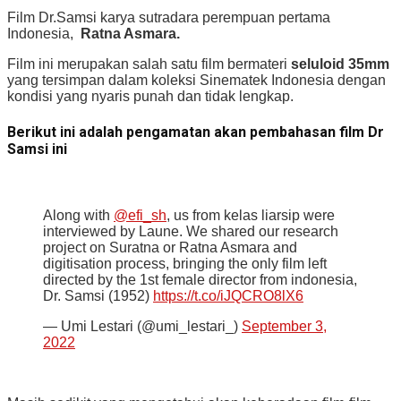
Film Dr.Samsi karya sutradara perempuan pertama
Indonesia,
Ratna Asmara.
Film ini merupakan salah satu film bermateri
seluloid 35mm
yang tersimpan dalam koleksi Sinematek Indonesia dengan
kondisi yang nyaris punah dan tidak lengkap.
Berikut ini adalah pengamatan akan pembahasan film Dr
Samsi ini
Along with
@efi_sh
, us from kelas liarsip were
interviewed by Laune. We shared our research
project on Suratna or Ratna Asmara and
digitisation process, bringing the only film left
directed by the 1st female director from indonesia,
Dr. Samsi (1952)
https://t.co/iJQCRO8lX6
— Umi Lestari (@umi_lestari_)
September 3,
2022