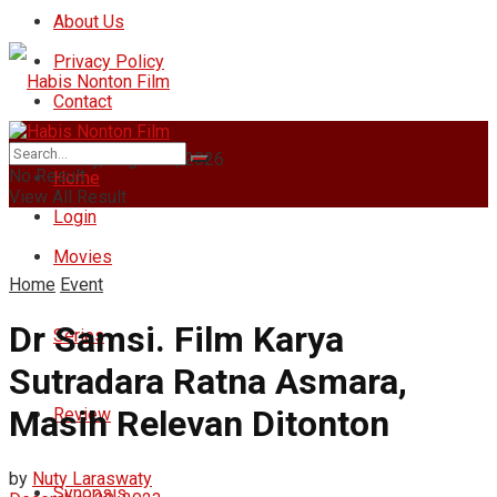
About Us
Privacy Policy
Contact
Wednesday, August 5, 2026
No Result
Home
View All Result
Login
Movies
Home
Event
Dr Samsi. Film Karya
Series
Sutradara Ratna Asmara,
Masih Relevan Ditonton
Review
by
Nuty Laraswaty
Synopsis