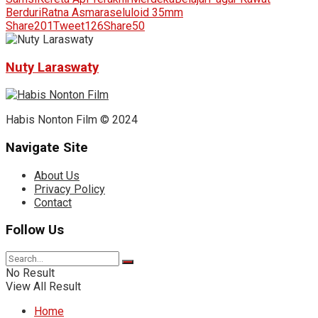
Berduri
Ratna Asmara
seluloid 35mm
Share
201
Tweet
126
Share
50
Nuty Laraswaty
Habis Nonton Film © 2024
Navigate Site
About Us
Privacy Policy
Contact
Follow Us
No Result
View All Result
Home