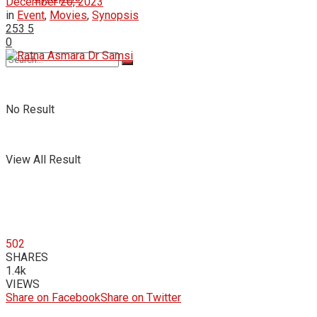
December 20, 2023
in
Event
,
Movies
,
Synopsis
253
5
0
No Result
View All Result
502
SHARES
1.4k
VIEWS
Share on Facebook
Share on Twitter