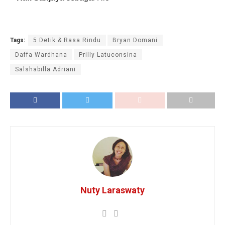
Tags:
5 Detik & Rasa Rindu
Bryan Domani
Daffa Wardhana
Prilly Latuconsina
Salshabilla Adriani
Nuty Laraswaty