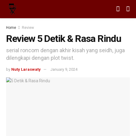
Home
Review
Review 5 Detik & Rasa Rindu
serial roncom dengan akhir kisah yang seidh, juga
dilengkapi dengan plot twist.
by
Nuty Laraswaty
January 9, 2024