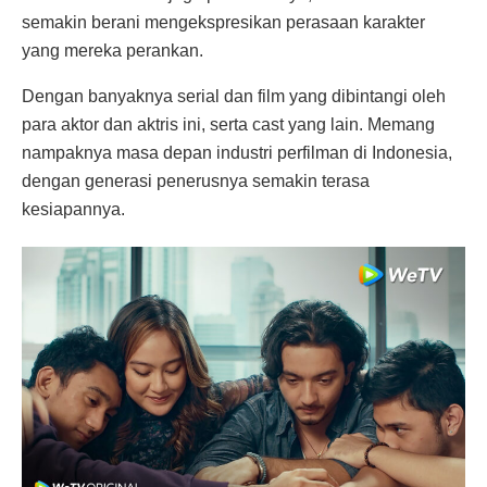
semakin berani mengekspresikan perasaan karakter
yang mereka perankan.
Dengan banyaknya serial dan film yang dibintangi oleh
para aktor dan aktris ini, serta cast yang lain. Memang
nampaknya masa depan industri perfilman di Indonesia,
dengan generasi penerusnya semakin terasa
kesiapannya.