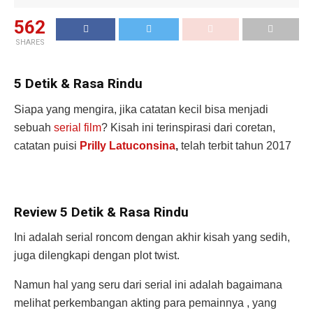
562
SHARES
5 Detik & Rasa Rindu
Siapa yang mengira, jika catatan kecil bisa menjadi
sebuah
serial film
? Kisah ini terinspirasi dari coretan,
catatan puisi
Prilly Latuconsina
,
telah terbit tahun 2017
Review 5 Detik & Rasa Rindu
Ini adalah serial roncom dengan akhir kisah yang sedih,
juga dilengkapi dengan plot twist.
Namun hal yang seru dari serial ini adalah bagaimana
melihat perkembangan akting para pemainnya , yang