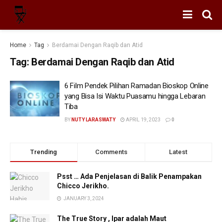
Home
Tag
Berdamai Dengan Raqib dan Atid
Tag:
Berdamai Dengan Raqib dan Atid
6 Film Pendek Pilihan Ramadan Bioskop Online
yang Bisa Isi Waktu Puasamu hingga Lebaran
Tiba
BY
NUTY LARASWATY
APRIL 19, 2023
0
Trending
Comments
Latest
Psst … Ada Penjelasan di Balik Penampakan
Chicco Jerikho.
JANUARY 3, 2024
The True Story , Ipar adalah Maut