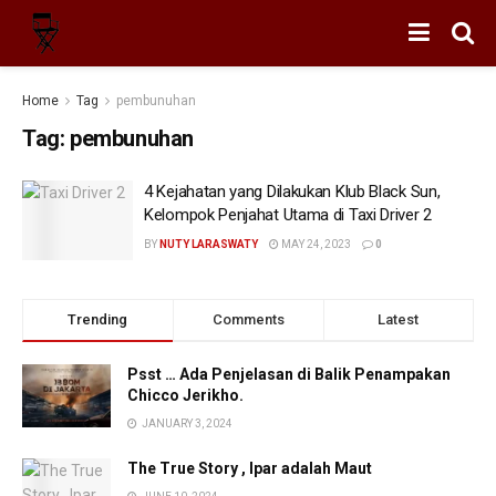
Home
Tag
pembunuhan
Tag:
pembunuhan
4 Kejahatan yang Dilakukan Klub Black Sun,
Kelompok Penjahat Utama di Taxi Driver 2
BY
NUTY LARASWATY
MAY 24, 2023
0
Trending
Comments
Latest
Psst … Ada Penjelasan di Balik Penampakan
Chicco Jerikho.
JANUARY 3, 2024
The True Story , Ipar adalah Maut