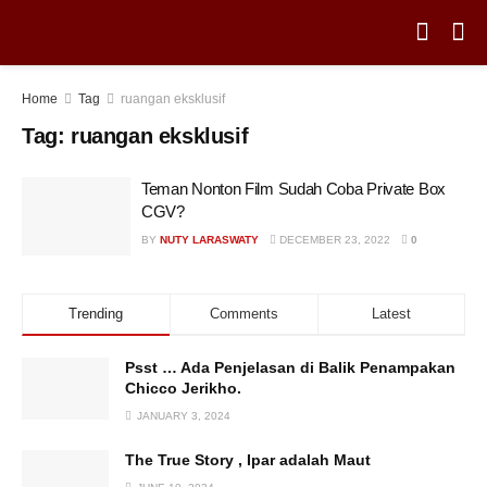
Home
Tag
ruangan eksklusif
Tag:
ruangan eksklusif
Teman Nonton Film Sudah Coba Private Box
CGV?
BY
NUTY LARASWATY
DECEMBER 23, 2022
0
Trending
Comments
Latest
Psst … Ada Penjelasan di Balik Penampakan
Chicco Jerikho.
JANUARY 3, 2024
The True Story , Ipar adalah Maut