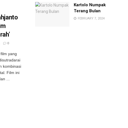
Kartolo Numpak
Terang Bulan
ahjanto
FEBRUARY 7, 2024
ilm
rah’
0
film yang
disutradarai
n kombinasi
l. Film ini
an ...