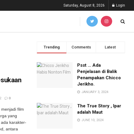
Saturday, August 8, 2026
Login
Trending
Comments
Latest
Psst … Ada
Penjelasan di Balik
Penampakan Chicco
Kesukaan
Jerikho.
JANUARY 3, 2024
2
0
The True Story , Ipar
menjadi film
adalah Maut
arga yang
JUNE 10, 2024
i ada karakter-
d, antara