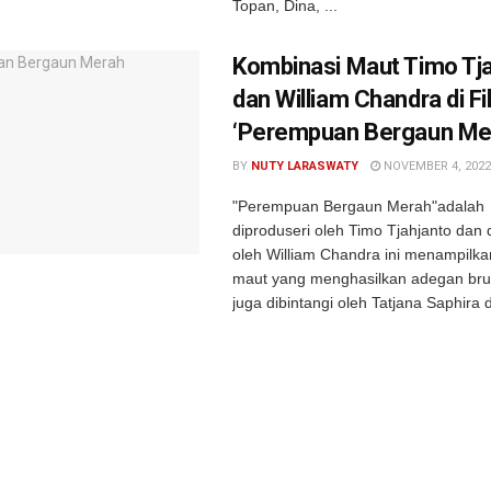
Topan, Dina, ...
Kombinasi Maut Timo Tj
dan William Chandra di F
‘Perempuan Bergaun Me
BY
NUTY LARASWATY
NOVEMBER 4, 2022
"Perempuan Bergaun Merah"adalah 
diproduseri oleh Timo Tjahjanto dan 
oleh William Chandra ini menampilka
maut yang menghasilkan adegan bruta
juga dibintangi oleh Tatjana Saphira d