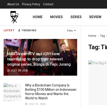
About Us
Privacy Policy
Contact
HOME
MOVIES
SERIES
REVIEW
LATEST
TRENDING
Filter
Home
Tag
Tag:
Ti
MAXStream TV and iQIYI have
teamed up to drop their newest
original series, Bunga di Tepi Jurang
JULY 28, 2026
Why a Blockchain Company Is
Betting $100 Million on Indonesian
Horror Movies and Wants the
World to Watch
JULY 21, 2026