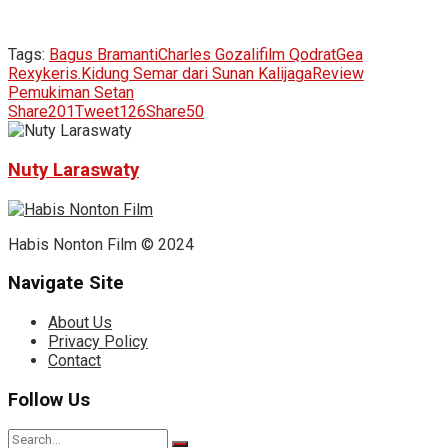
Tags:
Bagus Bramanti
Charles Gozali
film Qodrat
Gea
Rexy
keris.
Kidung Semar dari Sunan Kalijaga
Review
Pemukiman Setan
Share
201
Tweet
126
Share
50
Nuty Laraswaty
Habis Nonton Film © 2024
Navigate Site
About Us
Privacy Policy
Contact
Follow Us