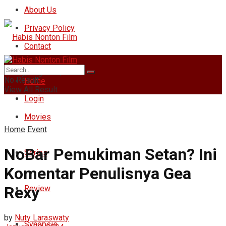
About Us
Privacy Policy
Contact
Friday, August 7, 2026
No Result
Home
View All Result
Login
Movies
Home
Event
NoBar Pemukiman Setan? Ini
Series
Komentar Penulisnya Gea
Rexy
Review
by
Nuty Laraswaty
Synopsis